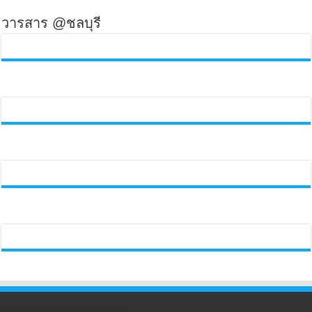
วารสาร @ชลบุรี