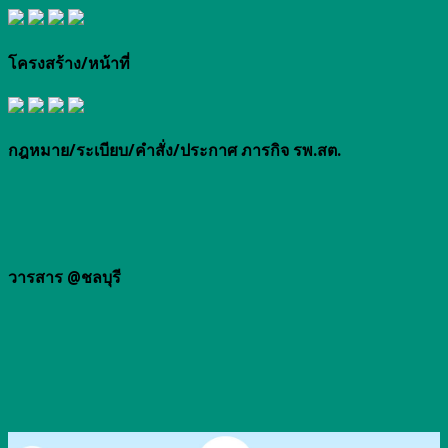
โครงสร้าง/หน้าที่
กฎหมาย/ระเบียบ/คำสั่ง/ประกาศ ภารกิจ รพ.สต.
วารสาร @ชลบุรี