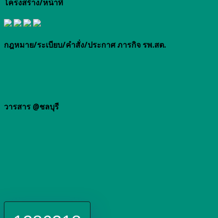
โครงสร้าง/หน้าที่
กฎหมาย/ระเบียบ/คำสั่ง/ประกาศ ภารกิจ รพ.สต.
วารสาร @ชลบุรี